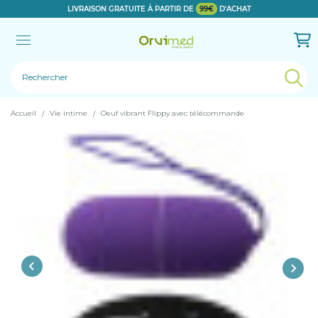
LIVRAISON GRATUITE À PARTIR DE
99€
D'ACHAT
Le produit a bien été ajouté!
Accueil
Vie intime
Oeuf vibrant Flippy avec télécommande