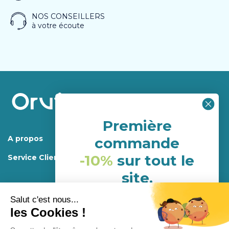
NOS CONSEILLERS
à votre écoute
Première
A propos
commande
-10%
sur tout le
Service Client
site.
(hors porduits déja en
promotion)
Mentions légales.
Programme de fidélité