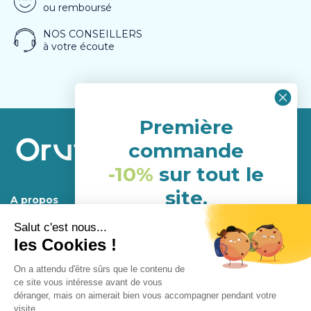
ou remboursé
NOS CONSEILLERS
à votre écoute
Première
commande
-10%
sur tout le
site.
A propos
(hors porduits déja en
Service Client
promotion)
NHH24P6G
Mentions légales.