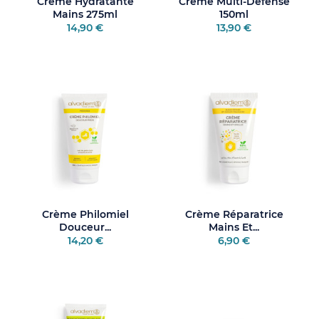
Crème Hydratante
Crème Multi-Défense
Mains 275ml
150ml
14,90 €
13,90 €
Crème Philomiel
Crème Réparatrice
Douceur...
Mains Et...
14,20 €
6,90 €