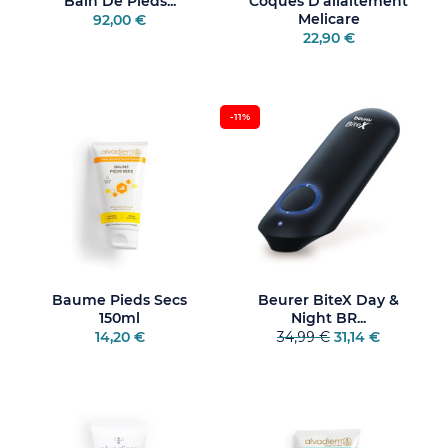
Bain De Pieds...
Coques D'allaitement
Melicare
92,00 €
22,90 €
-11%
Baume Pieds Secs
Beurer BiteX Day &
150ml
Night BR...
14,20 €
34,99 €
31,14 €