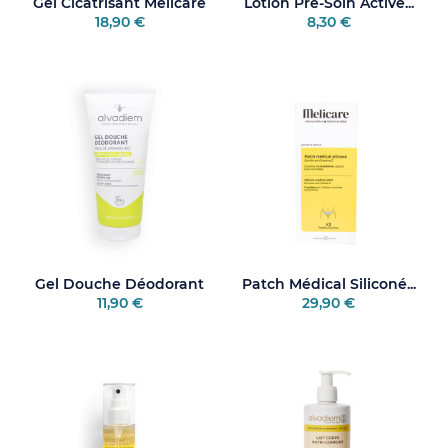
Gel Cicatrisant Melicare
Lotion Pré-Soin Active...
18,90 €
8,30 €
Gel Douche Déodorant
Patch Médical Siliconé...
11,90 €
29,90 €