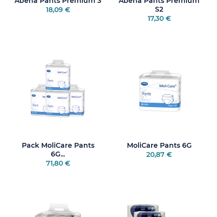
Abena Pants Premium 3
Abena Pants Premium
S2
18,09 €
17,30 €
Pack MoliCare Pants
MoliCare Pants 6G
6G...
20,87 €
71,80 €