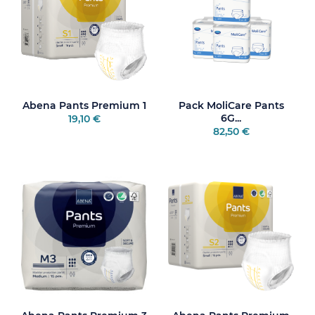
? Faites confiance aux marques leaders :
Abena
,
Hartmann – MoliCare
,
Tena
. Commandez vos
pants
absorbants adultes
en ligne et profitez d’une
livraison
rapide et discrète
avec Orvimed.
Abena Pants Premium 1
Pack MoliCare Pants
6G...
19,10 €
82,50 €