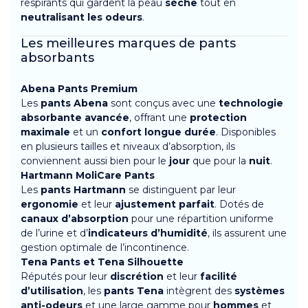
respirants qui gardent la peau
sèche
tout en
neutralisant les odeurs
.
Les meilleures marques de pants
absorbants
Abena Pants Premium
Les
pants Abena
sont conçus avec une
technologie
absorbante avancée
, offrant une
protection
maximale
et un
confort longue durée
. Disponibles
en plusieurs tailles et niveaux d’absorption, ils
conviennent aussi bien pour le
jour
que pour la
nuit
.
Hartmann MoliCare Pants
Les
pants Hartmann
se distinguent par leur
ergonomie
et leur
ajustement parfait
. Dotés de
canaux d’absorption
pour une répartition uniforme
de l’urine et d’
indicateurs d’humidité
, ils assurent une
gestion optimale de l’incontinence.
Tena Pants et Tena Silhouette
Réputés pour leur
discrétion
et leur
facilité
d’utilisation
, les
pants Tena
intègrent des
systèmes
anti-odeurs
et une large gamme pour
hommes
et