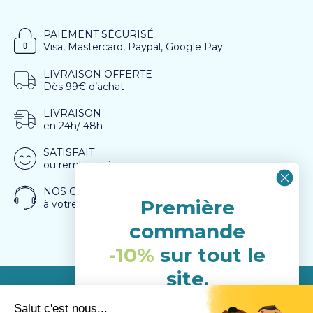
PAIEMENT SÉCURISÉ
Visa, Mastercard, Paypal, Google Pay
LIVRAISON OFFERTE
Dès 99€ d’achat
LIVRAISON
en 24h/ 48h
SATISFAIT
ou remboursé
NOS CONSEILLERS
Première
à votre écoute
commande
-10%
sur tout le
site.
(hors porduits déja en