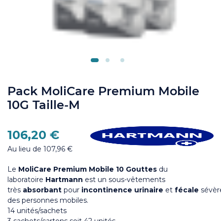
Pack MoliCare Premium Mobile
10G Taille-M
106,20 €
Au lieu de 107,96 €
Le
MoliCare Premium Mobile 10 Gouttes
du
laboratoire
Hartmann
est un sous-vêtements
très
absorbant
pour
incontinence
urinaire
et
fécale
sévèr
des personnes mobiles.
14 unités/sachets
3 sachets/cartons soit 42 unités