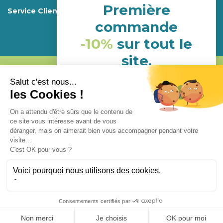
Première
Service Client
commande
-10%
sur tout le
site.
Mentions légales.
(hors porduits déja en
Programme de fidélité
promotion)
Conditions générales d’utilisations et de ventes
Confidentialité
Conception
Enjoycreativ
Abonnement
NHH24P6G
Fermer
(Offre non-cumulable)