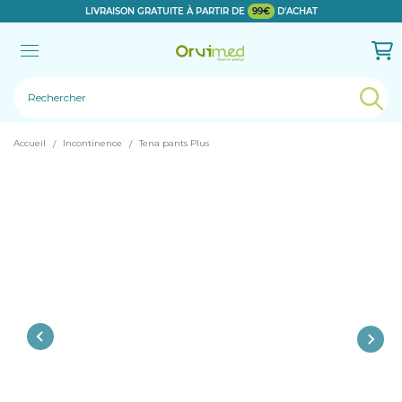
LIVRAISON GRATUITE À PARTIR DE
99€
D'ACHAT
Le produit a bien été ajouté!
Accueil
Incontinence
Tena pants Plus