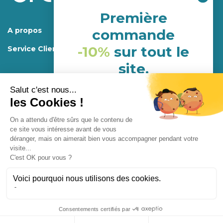
Première
A propos
commande
-10%
sur tout le
Service Client
site.
(hors porduits déja en
promotion)
Mentions légales.
Programme de fidélité
Conditions générales d’utilisations et de ventes
NHH24P6G
Confidentialité
Conception
Enjoycreativ
Abonnement
Fermer
(Offre non-cumulable)