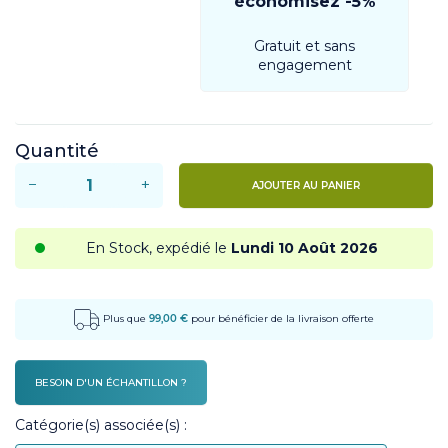
économisez -5%
Gratuit et sans
engagement
Quantité
−
+
AJOUTER AU PANIER
En Stock, expédié le
Lundi 10 Août 2026
Plus que
99,00 €
pour bénéficier de la livraison offerte
BESOIN D'UN ÉCHANTILLON ?
Catégorie(s) associée(s) :