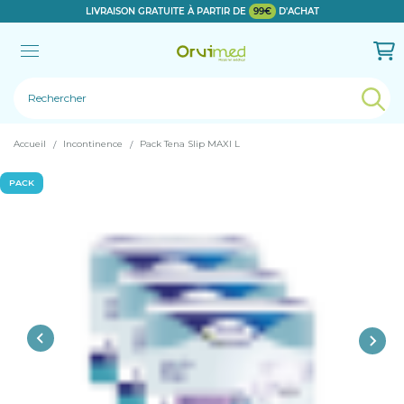
LIVRAISON GRATUITE À PARTIR DE
99€
D'ACHAT
Le produit a bien été ajouté!
Accueil
Incontinence
Pack Tena Slip MAXI L
PACK