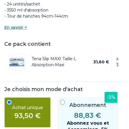
- 24 unités/sachet
- 3550 ml d'absorption
- Tour de hanches 94cm-144cm
En savoir +
Ce pack contient
Tena Slip MAXI Taille-L
x
31,60 €
Absorption-Maxi
3
Je choisis mon mode d'achat
-5%
Abonnement
Achat unique
88,83 €
93,50 €
Abonnez vous et