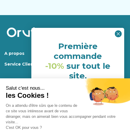
Première
A propos
commande
-10%
sur tout le
Service Client
site.
(hors porduits déja en
promotion)
Mentions légales.
Programme de fidélité
Conditions générales d’utilisations et de ventes
NHH24P6G
Confidentialité
Conception
Enjoycreativ
Abonnement