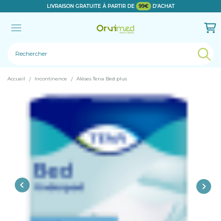
LIVRAISON GRATUITE À PARTIR DE
99€
D'ACHAT
Le produit a bien été ajouté!
Accueil
Incontinence
Alèses Tena Bed plus