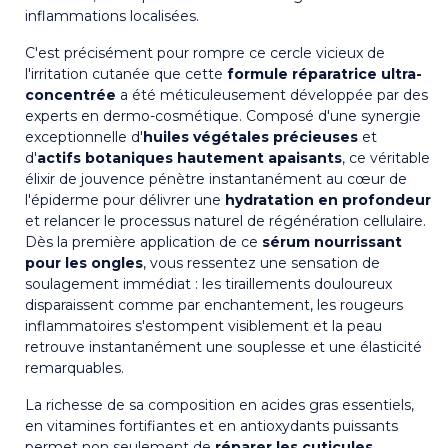
inflammations localisées.
C'est précisément pour rompre ce cercle vicieux de
l'irritation cutanée que cette
formule réparatrice ultra-
concentrée
a été méticuleusement développée par des
experts en dermo-cosmétique. Composé d'une synergie
exceptionnelle d'
huiles végétales précieuses
et
d'
actifs botaniques hautement apaisants
, ce véritable
élixir de jouvence pénètre instantanément au cœur de
l'épiderme pour délivrer une
hydratation en profondeur
et relancer le processus naturel de régénération cellulaire.
Dès la première application de ce
sérum nourrissant
pour les ongles
, vous ressentez une sensation de
soulagement immédiat : les tiraillements douloureux
disparaissent comme par enchantement, les rougeurs
inflammatoires s'estompent visiblement et la peau
retrouve instantanément une souplesse et une élasticité
remarquables.
La richesse de sa composition en acides gras essentiels,
en vitamines fortifiantes et en antioxydants puissants
permet non seulement de
réparer les cuticules