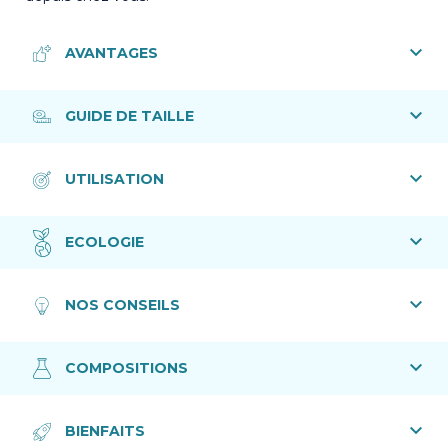
10ml
Comment appliquer le Soin Kérato-Lissant Ongles ?
Grâce à son embout pinceau, le Soin Kérato-Lissant se dépose
délicatement sur les ongles.
A utiliser quotidiennement, dès 3 ans
Convient aux peaux fragilisées par des traitements ou des pathologies.
• Usage externe uniquement
• Éviter tout contact avec les yeux