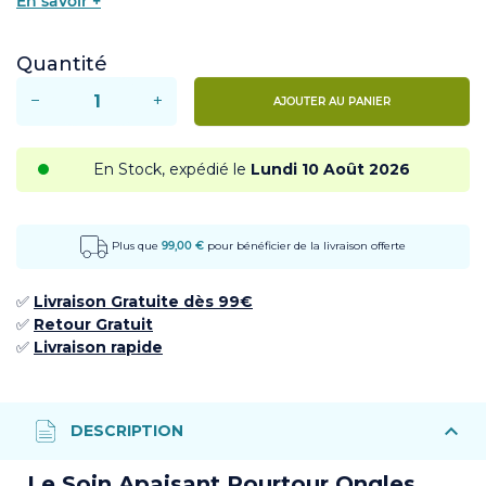
En savoir +
Quantité
−
+
AJOUTER AU PANIER
En Stock, expédié le
Lundi 10 Août 2026
Plus que
99,00 €
pour bénéficier de la livraison offerte
✅
Livraison Gratuite dès 99€
✅ ​
Retour
Gratuit
✅​
Livraison rapide
Le Soin Apaisant Pourtour Ongles