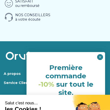
SATISFAIT
ou remboursé
NOS CONSEILLERS
à votre écoute
Première
A propos
commande
-10%
sur tout le
Service Client
site.
(hors porduits déja en
promotion)