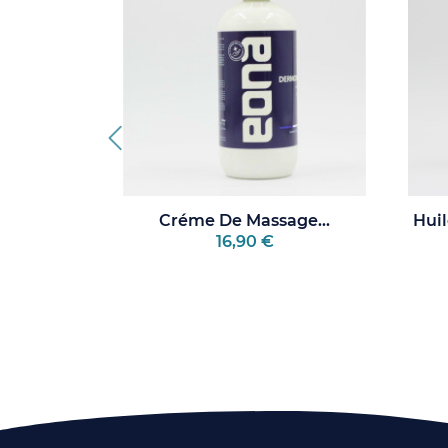
ur De...
Créme De Massage...
Hui
16,90 €