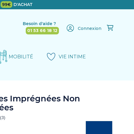
E
99€
D'ACHAT
Besoin d'aide ?
Connexion
01 53 66 18 12
MOBILITÉ
VIE INTIME
tes Imprégnées Non
ées