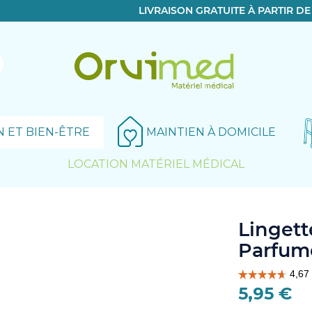
LIVRAISON GRATUITE À PARTIR D
N ET BIEN-ÊTRE
MAINTIEN À DOMICILE
LOCATION MATÉRIEL MÉDICAL
Le produit a bien été ajouté!
Linget
Parfum
5,95 €