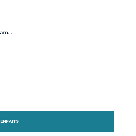
am...
IENFAITS