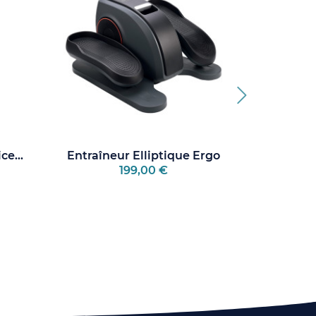
e...
Entraîneur Elliptique Ergo
Couss
199,00 €