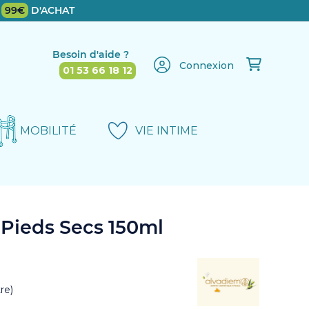
E
99€
D'ACHAT
Besoin d'aide ?
Connexion
01 53 66 18 12
MOBILITÉ
VIE INTIME
Pieds Secs 150ml
re)