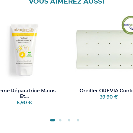
VOUS AIMEREZ AUSSI
ème Réparatrice Mains
Oreiller OREVIA Conf
Et...
39,90 €
6,90 €