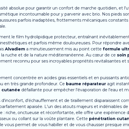
sité absolue pour garantir un confort de marche quotidien, et l'ut
étique incontournable pour y parvenir avec brio. Nos pieds son
ssures parfois inadaptées, frottements mécaniques constants lor
ale.
ment le film hydrolipidique protecteur, entraînant inévitablement
inesthétiques et parfois même douloureuses. Pour répondre avec 
ais
Alvadiem
a minutieusement mis au point cette
formule ult
de la ruche et de la nature méditerranéenne. Au cœur de ce
soin 
lement reconnu pour ses incroyables propriétés revitalisantes et
lement concentrée en acides gras essentiels et en puissants anti
eau en très grande profondeur. Ce
baume réparateur
agit insta
e cutanée
défaillante pour empêcher l'évaporation de l'eau et ma
ns d'inconfort, d'échauffement et de tiraillement disparaissent
t parfaitement apaisée. L'un des atouts majeurs et indéniables d
ée : riche, onctueuse et réconfortante, elle offre une expérien
sseux ou collant sur la voûte plantaire. Cette
pénétration cutan
 elle vous permet de vous habiller et de vous chausser presque i