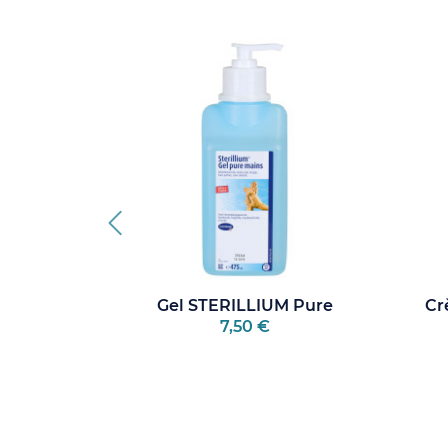
remium...
Gel STERILLIUM Pure
Cr
7,50 €