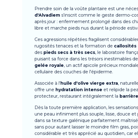
Prendre soin de la voûte plantaire est une néces
d'Alvadiem
s'inscrit comme le geste dermo-cosm
après jour : enfermement prolongé dans des chau
libre et marche pieds nus durant la période estiv
Ces agressions répétées fragilisent considérable
rugosités tenaces et la formation de
callosités
des
pieds secs à très secs
, le laboratoire franç
puisant sa force dans les trésors inestimables 
gelée royale
, un actif apicole précieux mondia
cellulaire des couches de l'épiderme.
Associée à l'
huile d'olive vierge extra
, naturel
offre une
hydratation intense
et relipide la p
protecteur, restaurant intégralement la
barrièr
Dès la toute première application, les sensatio
une peau infiniment plus souple, lisse, douce e
dans sa texture galénique parfaitement maîtris
sans pour autant laisser le moindre film gras, poi
considérable et très apprécié au quotidien, car