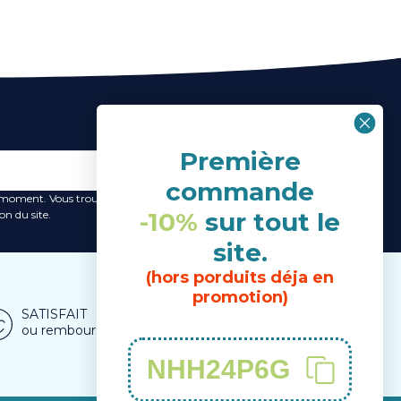
Première
S’ABONNER
commande
 moment. Vous trouverez pour cela nos informations de
-10%
sur tout le
on du site.
site.
(hors porduits déja en
promotion)
SATISFAIT
NOS CONSEILLERS
ou remboursé
à votre écoute
NHH24P6G