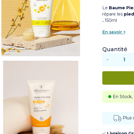
Le
Baume Pie
répare les
pied
.
150ml
En savoir +
Quantité
−
En Stock,
Plus
✅
Livraison G