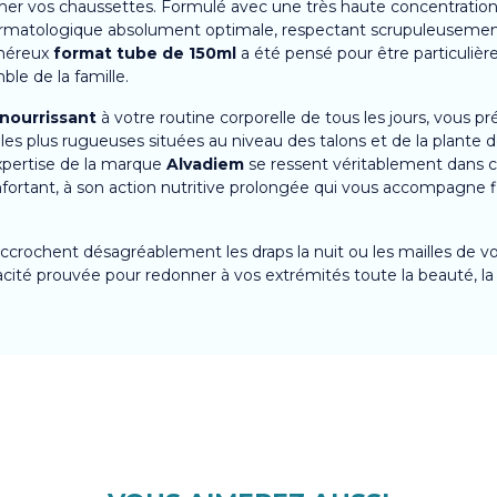
cher vos chaussettes. Formulé avec une très haute concentration
ermatologique absolument optimale, respectant scrupuleusement 
énéreux
format tube de 150ml
a été pensé pour être particuliè
ble de la famille.
 nourrissant
à votre routine corporelle de tous les jours, vous p
es plus rugueuses situées au niveau des talons et de la plante d
pertise de la marque
Alvadiem
se ressent véritablement dans ch
nfortant, à son action nutritive prolongée qui vous accompagne 
crochent désagréablement les draps la nuit ou les mailles de vos c
ficacité prouvée pour redonner à vos extrémités toute la beauté, l