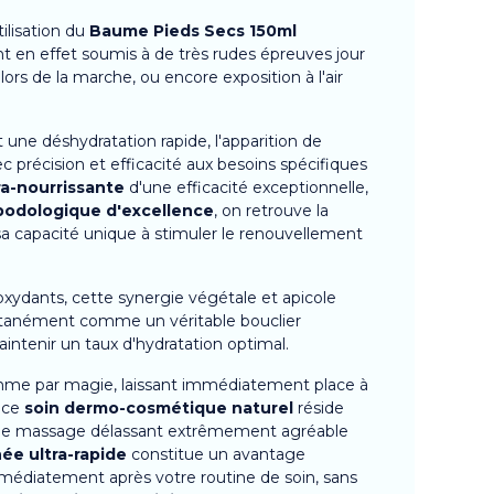
ilisation du
Baume Pieds Secs 150ml
t en effet soumis à de très rudes épreuves jour
s de la marche, ou encore exposition à l'air
 une déshydratation rapide, l'apparition de
précision et efficacité aux besoins spécifiques
ra-nourrissante
d'une efficacité exceptionnelle,
podologique d'excellence
, on retrouve la
 sa capacité unique à stimuler le renouvellement
oxydants, cette synergie végétale et apicole
ntanément comme un véritable bouclier
intenir un taux d'hydratation optimal.
 comme par magie, laissant immédiatement place à
e ce
soin dermo-cosmétique naturel
réside
ce de massage délassant extrêmement agréable
ée ultra-rapide
constitue un avantage
mmédiatement après votre routine de soin, sans