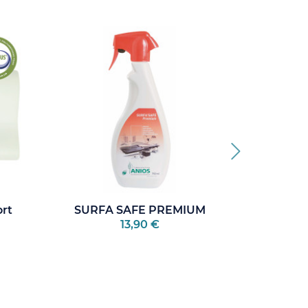
ort
SURFA SAFE PREMIUM
Huile De 
13,90 €