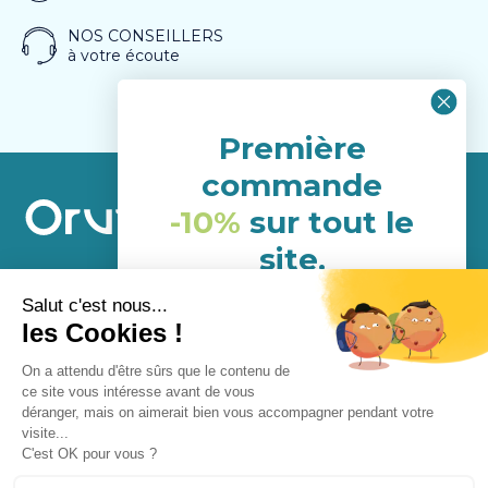
NOS CONSEILLERS
à votre écoute
Première
commande
-10%
sur tout le
site.
(hors porduits déja en
A propos
promotion)
Service Client
NHH24P6G
Mentions légales.
Programme de fidélité
Fermer