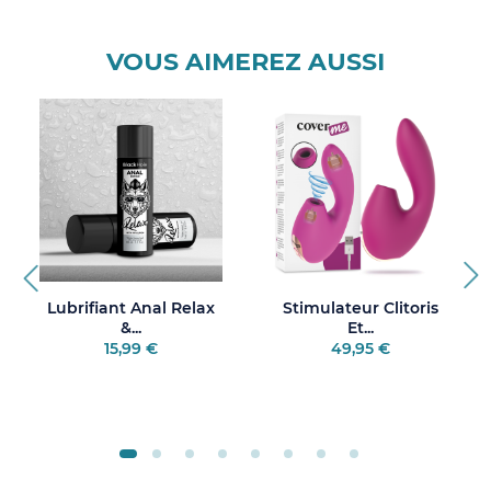
Le petit conseil Orvimed :
VOUS AIMEREZ AUSSI
lubrifiant à
base d'eau
Lubrifiant Anal Relax
Stimulateur Clitoris
&...
Et...
15,99 €
49,95 €