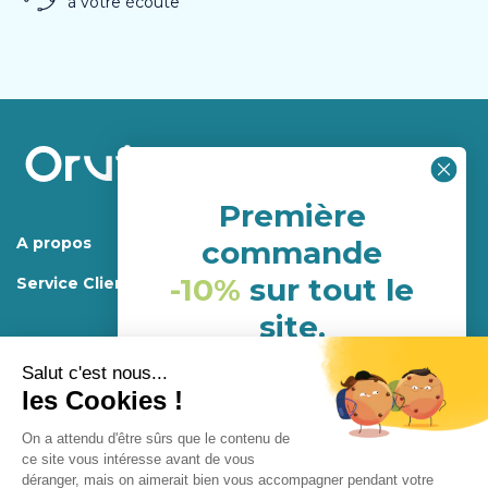
à votre écoute
Première
A propos
commande
-10%
sur tout le
Service Client
site.
(hors porduits déja en
promotion)
Mentions légales.
Programme de fidélité
Conditions générales d’utilisations et de ventes
NHH24P6G
Confidentialité