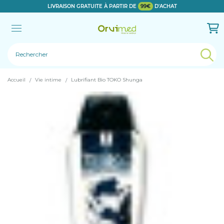
LIVRAISON GRATUITE À PARTIR DE
99€
D'ACHAT
Le produit a bien été ajouté!
Accueil
Vie intime
Lubrifiant Bio TOKO Shunga