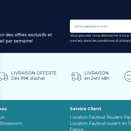
ir des offres exclusifs et
Vous pouvez vous désinscrire à tout
il par semaine!
contact dans les conditions d'utilisati
LIVRAISON OFFERTE
LIVRAISON
Dès 99€ d’achat
en 24h/ 48h
pos
Service Client
ion
Location Fauteuil Roulant Par
 Showroom
Location Fauteuil roulant en Î
France