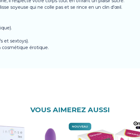
ie, il respecte votre corps tout en offrant un plaisir sucré.
se soyeuse qui ne colle pas et se rince en un clin d'œil.
ique).
s et sextoys).
n cosmétique érotique.
VOUS AIMEREZ AUSSI
NOUVEAU