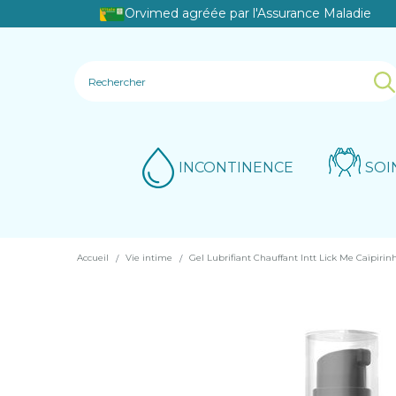
Orvimed agréée par l'Assurance Maladie
INCONTINENCE
SOI
Accueil
Vie intime
Gel Lubrifiant Chauffant Intt Lick Me Caïpirin