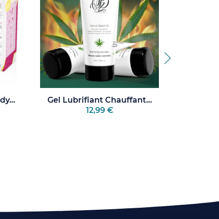
y...
Gel Lubrifiant Chauffant...
Osia
12,99 €