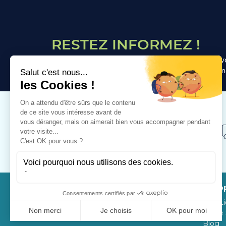
RESTEZ INFORMEZ !
Inscrivez-vous à notre newsletter afin de recevo
personnalisées Vous recevrez pas plus d'un ema
PAIEMENT SÉCURISÉ
Visa, Mastercard, Paypal, Google Pay
A pro
Nutrit
Notre
Blog