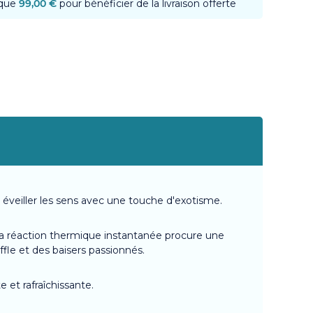
 que
99,00 €
pour bénéficier de la livraison offerte
et éveiller les sens avec une touche d'exotisme.
La réaction thermique instantanée procure une
uffle et des baisers passionnés.
 et rafraîchissante.