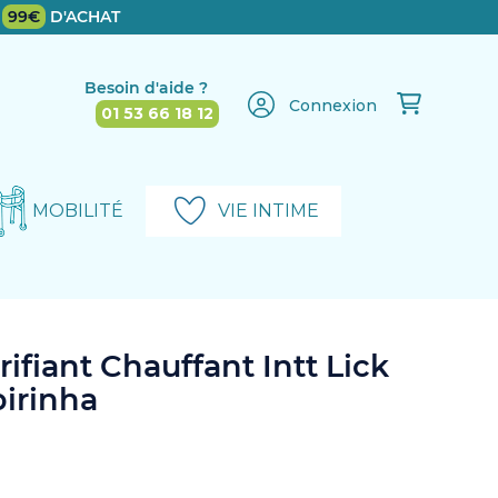
E
99€
D'ACHAT
Besoin d'aide ?
Connexion
01 53 66 18 12
MOBILITÉ
VIE INTIME
rifiant Chauffant Intt Lick
irinha