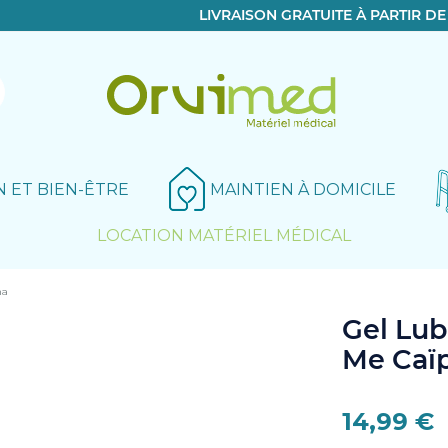
LIVRAISON GRATUITE À PARTIR D
N ET BIEN-ÊTRE
MAINTIEN À DOMICILE
LOCATION MATÉRIEL MÉDICAL
ha
Le produit a bien été ajouté!
Gel Lub
Me Caïp
14,99 €