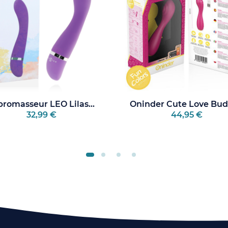
bromasseur LEO Lilas...
Oninder Cute Love Budd
32,99 €
44,95 €