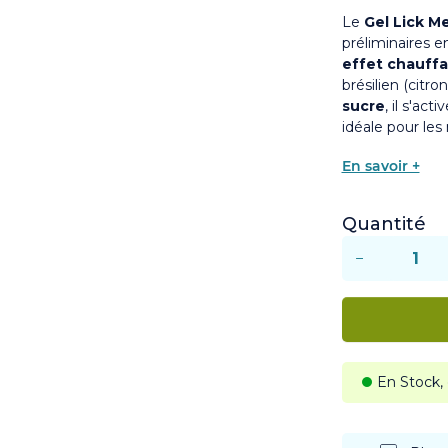
Le
Gel Lick Me
préliminaires e
effet chauff
brésilien (citr
sucre
, il s'ac
idéale pour les
En savoir +
Quantité
−
En Stock,