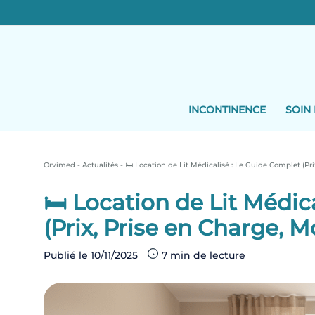
Skip
to
content
INCONTINENCE
SOIN 
Orvimed
-
Actualités
-
🛏️ Location de Lit Médicalisé : Le Guide Complet (Pr
🛏️ Location de Lit Médi
(Prix, Prise en Charge, M
Publié le
10/11/2025