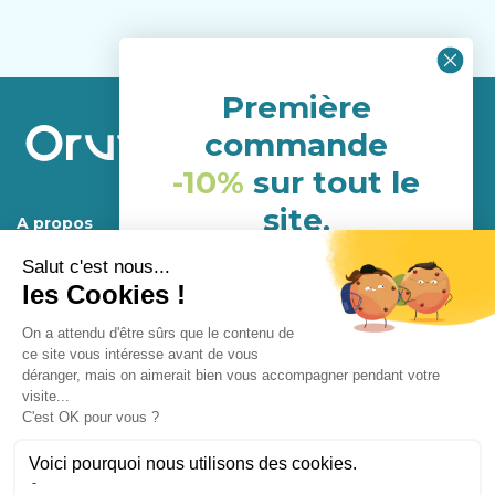
Première
commande
-10%
sur tout le
site.
A propos
(hors porduits déja en
Service Client
promotion)
NHH24P6G
Mentions légales.
Programme de fidélité
Conditions générales d’utilisations et de ventes
Fermer
Confidentialité
Conception
Enjoycreativ