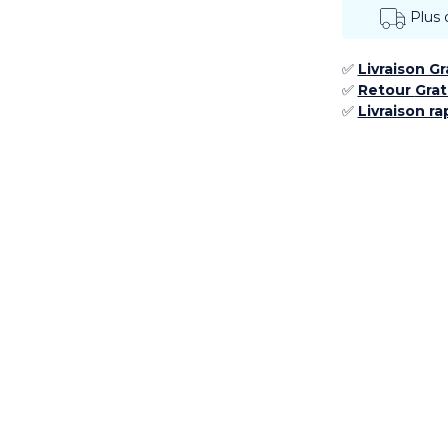
Plus
✅
Livraison G
✅ ​
Retour
Grat
✅​
Livraison ra