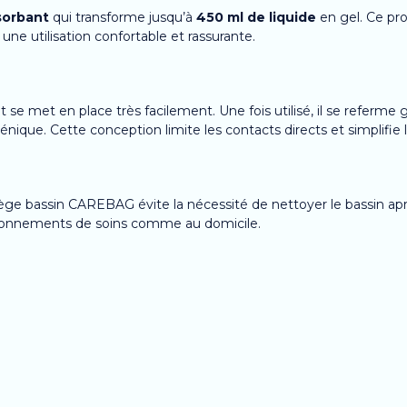
sorbant
qui transforme jusqu’à
450 ml de liquide
en gel. Ce pr
une utilisation confortable et rassurante.
t se met en place très facilement. Une fois utilisé, il se referme
nique. Cette conception limite les contacts directs et simplifie l
tège bassin CAREBAG évite la nécessité de nettoyer le bassin après 
vironnements de soins comme au domicile.