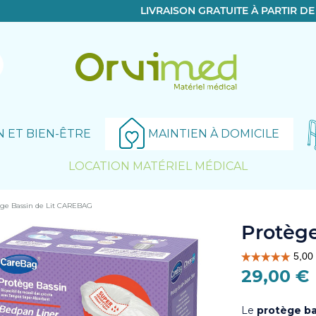
LIVRAISON GRATUITE À PARTIR D
N ET BIEN-ÊTRE
MAINTIEN À DOMICILE
LOCATION MATÉRIEL MÉDICAL
ège Bassin de Lit CAREBAG
Le produit a bien été ajouté!
Protèg
29,00 €
Le
protège ba