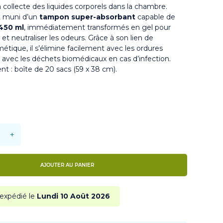
a collecte des liquides corporels dans
la chambre
.
t muni d’un
tampon super-absorbant
capable de
450 ml
, immédiatement transformés en gel pour
s et neutraliser les odeurs. Grâce à son lien de
tique, il s’élimine facilement avec les ordures
avec les déchets biomédicaux en cas d’infection.
t : boîte de 20 sacs (59 x 38 cm).
+
AJOUTER AU PANIER
 expédié le
Lundi 10 Août 2026