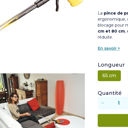
La
pince de 
ergonomique, d
blocage pour ma
cm et 80 cm
,
réduite.
En savoir +
Longueur
65 cm
Quantité
−