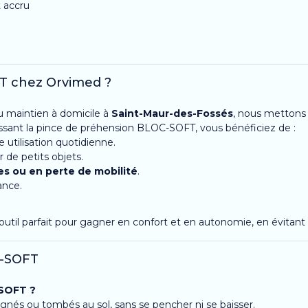
 accru
FT chez Orvimed ?
du maintien à domicile à
Saint-Maur-des-Fossés
, nous mettons 
sissant la pince de préhension BLOC-SOFT, vous bénéficiez de :
 utilisation quotidienne.
de petits objets.
es ou en perte de mobilité
.
ance.
’outil parfait pour gagner en confort et en autonomie, en évitant 
C-SOFT
-SOFT ?
ignés ou tombés au sol, sans se pencher ni se baisser.