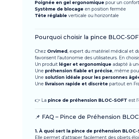
Poignée en gel ergonomique
pour un confort
Système de blocage
en position fermée
Tête réglable
verticale ou horizontale
Pourquoi choisir la pince BLOC-SO
Chez
Orvimed
, expert du matériel médical et 
favorisent l’autonomie des utilisateurs. En choi
Un produit
léger et ergonomique
adapté à une
Une
préhension fiable et précise
, même pour 
Une
solution idéale pour les personnes âgé
Une
livraison rapide et discrète
partout en Fr
👉 La
pince de préhension BLOC-SOFT
est l
📌 FAQ – Pince de Préhension BLO
1. À quoi sert la pince de préhension BLOC
Elle permet d’attraper facilement des objets élo