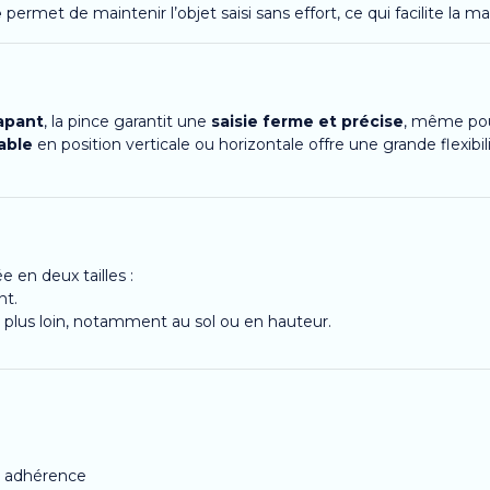
e
permet de maintenir l’objet saisi sans effort, ce qui facilite la ma
apant
, la pince garantit une
saisie ferme et précise
, même pou
able
en position verticale ou horizontale offre une grande flexibi
en deux tailles :
nt.
és plus loin, notamment au sol ou en hauteur.
e adhérence