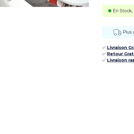
En Stock,
Plus
✅
Livraison G
✅ ​
Retour
Grat
✅​
Livraison ra