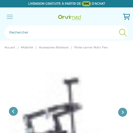
LIVRAISON GRATUITE À PARTIR DE
99€
D'ACHAT
Le produit a bien été ajouté!
Accueil
Mobilité
Accessoires Rollators
Porte-canne Rollz Flex