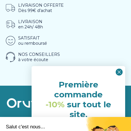
LIVRAISON OFFERTE
Dès 99€ d’achat
LIVRAISON
en 24h/ 48h
SATISFAIT
ou remboursé
NOS CONSEILLERS
à votre écoute
Première
commande
-10%
sur tout le
site.
(hors porduits déja en
A propos
promotion)