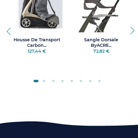
Housse De Transport
Sangle Dorsale
Carbon...
ByACRE...
127,44 €
72,82 €