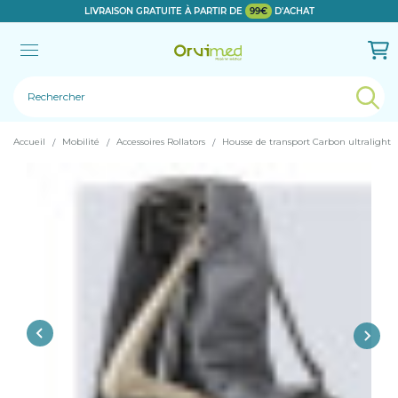
LIVRAISON GRATUITE À PARTIR DE
99€
D'ACHAT
Le produit a bien été ajouté!
Accueil
Mobilité
Accessoires Rollators
Housse de transport Carbon ultralight