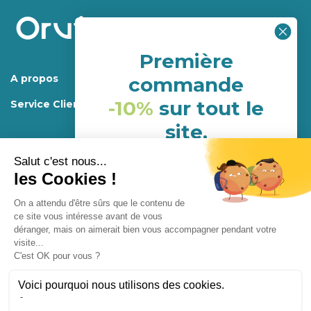
Première
A propos
commande
-10%
sur tout le
Service Client
site.
(hors porduits déja en
promotion)
Mentions légales.
Programme de fidélité
Conditions générales d’utilisations et de ventes
NHH24P6G
Confidentialité
Conception
Enjoycreativ
Abonnement
Fermer