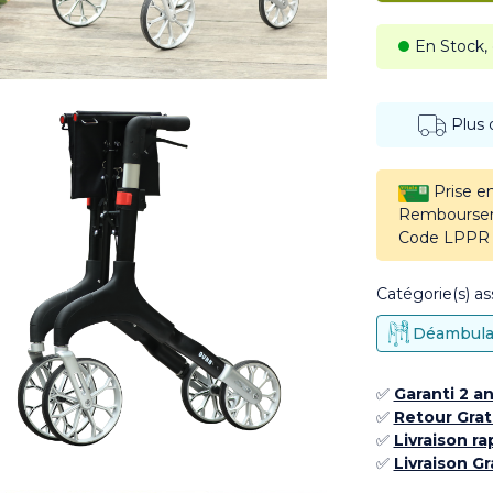
En Stock,
Plus
Prise en
Rembourseme
Code LPPR 
Catégorie(s) ass
Déambula
✅
Garanti 2 a
✅
Retour Grat
✅
Livraison ra
✅
Livraison G