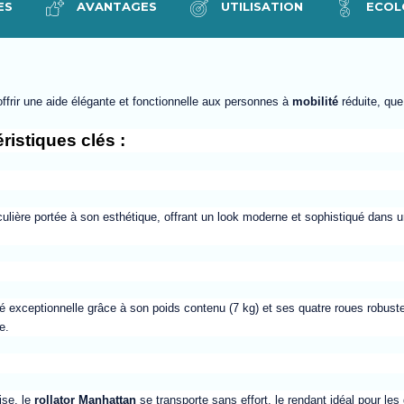
ES
AVANTAGES
UTILISATION
ECOL
ffrir une aide
élégante et fonctionnelle aux personnes à
mobilité
réduite
, que
istiques clés :
culière portée à son esthétique, offrant un look moderne et sophistiqué dan
exceptionnelle grâce à son poids contenu (7 kg) et ses quatre roues robust
le.
ise, le
rollator
Manhattan
se transporte sans effort, le rendant idéal pour les