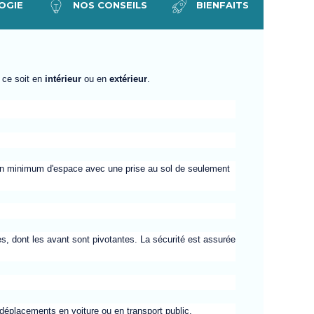
OGIE
NOS CONSEILS
BIENFAITS
 ce soit en
intérieur
ou en
extérieur
.
s un minimum d'espace avec une prise au sol de seulement
es, dont
les avant
sont pivotantes. La sécurité est assurée
 déplacements en voiture ou en transport public.