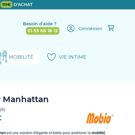
E
99€
D'ACHAT
Besoin d'aide ?
Connexion
01 53 66 18 12
MOBILITÉ
VIE INTIME
r Manhattan
€
tan
est une solution élégante et fiable pour améliorer la
mobilité
,