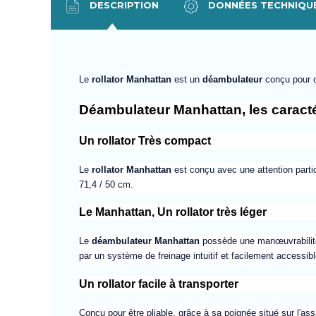
DESCRIPTION
DONNÉES TECHNIQU
Le
rollator Manhattan
est un
déambulateur
conçu pour o
Déambulateur Manhattan, les caractér
Un rollator Très compact
Le
rollator
Manhattan
est conçu avec une attention parti
71,4 / 50 cm.
Le Manhattan, Un rollator très léger
Le
déambulateur
Manhattan
possède une manœuvrabilité 
par un système de freinage intuitif et facilement accessib
Un rollator facile à transporter
Conçu pour être pliable, grâce à
sa poignée situé
sur l'ass