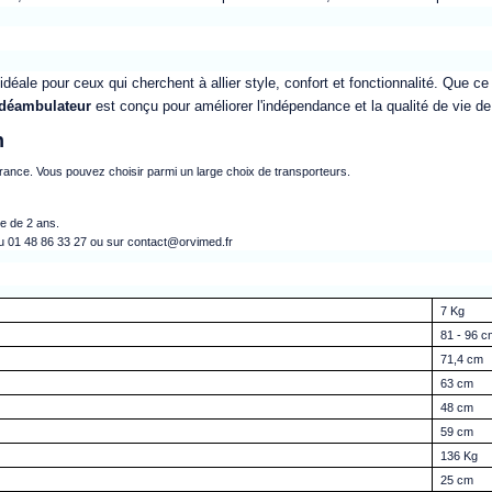
idéale pour ceux qui cherchent à allier style, confort et fonctionnalité. Que ce
déambulateur
est conçu pour améliorer l'indépendance et la qualité de vie de 
n
France. Vous pouvez choisir parmi un large choix de transporteurs.
e de 2 ans.
au 01 48 86 33 27 ou sur contact@orvimed.fr
7 Kg
81 - 96 c
71,4 cm
63 cm
48 cm
59 cm
136 Kg
25 cm