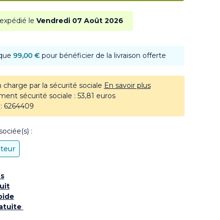
 expédié le
Vendredi 07 Août 2026
 que
99,00 €
pour bénéficier de la livraison offerte
 charge par la sécurité sociale
En savoir plus
nt sécurité sociale : 53,81 euros
: 6264409
ociée(s) :
teur
ns
uit
pide
ratuite