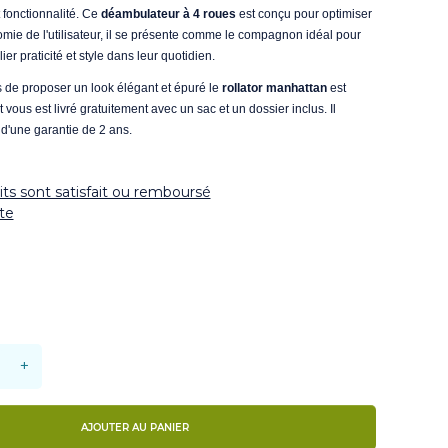
t fonctionnalité. Ce
déambulateur
à 4 roues
est conçu pour optimiser
nomie de l'utilisateur, il se présente comme le compagnon idéal pour
ier praticité et style dans leur quotidien.
 de proposer un look élégant et épuré le
rollator
manhattan
est
t vous est livré gratuitement avec un sac et un dossier inclus. Il
d'une garantie de 2 ans.
ts sont satisfait ou remboursé
ite
+
AJOUTER AU PANIER