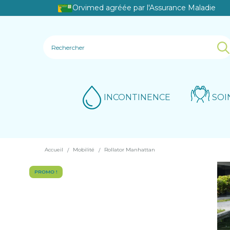
Orvimed agréée par l'Assurance Maladie
INCONTINENCE
SOI
Accueil
Mobilité
Rollator Manhattan
PROMO !