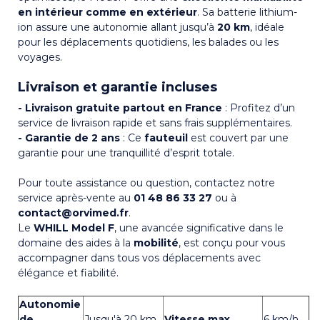
en intérieur comme en extérieur
. Sa batterie lithium-
ion assure une autonomie allant jusqu’à
20 km
, idéale
pour les déplacements quotidiens, les balades ou les
voyages.
Livraison et garantie incluses
- Livraison gratuite partout en France
: Profitez d’un
service de livraison rapide et sans frais supplémentaires.
- Garantie de 2 ans
: Ce
fauteuil
est couvert par une
garantie pour une tranquillité d’esprit totale.
Pour toute assistance ou question, contactez notre
service après-vente au
01 48 86 33 27
ou à
contact@orvimed.fr
.
Le
WHILL Model F
, une avancée significative dans le
domaine des aides à la
mobilité
, est conçu pour vous
accompagner dans tous vos déplacements avec
élégance et fiabilité.
Autonomie
de
Jusqu'à 20 km
Vitesse max.
6 km/h