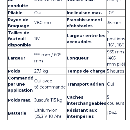
conduite
Pliable
Oui
Inclinaison max.
10°
Rayon de
Franchissement
780 mm
35 mm
Braquage
d'obstacles
Tailles de
2
Largeur entre les
fauteuil
18"
positions
accoudoirs
disponible
(16" , 18")
935 mm
555 mm / 605
Largeur
Longueur
(465
mm
mm plié)
Poids
27,1 kg
Temps de charge
5 heures
Commandé
Oui avec
par une
Transport aérien
Oui
télécommande
application
Caches
5
Poids max.
Jusqu'à 115 kg
interchangeables
couleurs
Lithium-ion
Résistant aux
Batterie
IPX4
(25,3 V 10 Ah)
intempéries