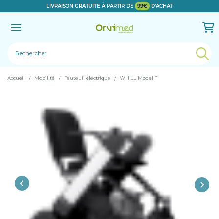
LIVRAISON GRATUITE À PARTIR DE
99€
D'ACHAT
Le produit a bien été ajouté!
Accueil
Mobilité
Fauteuil électrique
WHILL Model F