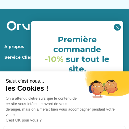
Première
A propos
commande
-10%
sur tout le
Service Client
site.
(hors porduits déja en
promotion)
Mentions légales.
Programme de fidélité
Conditions générales d’utilisations et de ventes
NHH24P6G
Confidentialité
Conception
Enjoycreativ
Abonnement