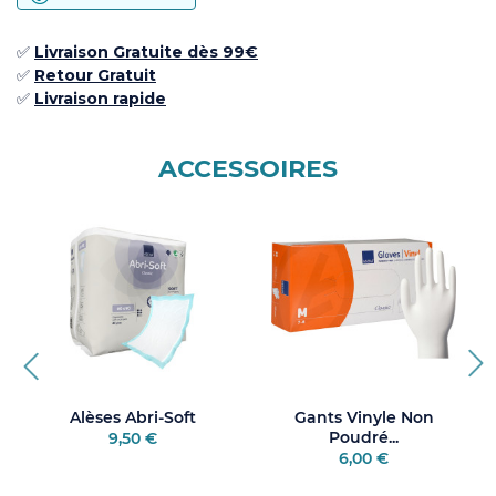
✅
Livraison Gratuite dès 99€
✅ ​
Retour
Gratuit
✅​
Livraison rapide
ACCESSOIRES
Alèses Abri-Soft
Gants Vinyle Non
Poudré...
9,50 €
6,00 €