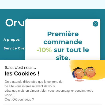
Première
A propos
commande
-10%
sur tout le
Service Client
site.
(hors porduits déja en
promotion)
Mentions légales.
Programme de fidélité
Conditions générales d’utilisations et de ventes
NHH24P6G
Confidentialité
Conception
Enjoycreativ
Abonnement