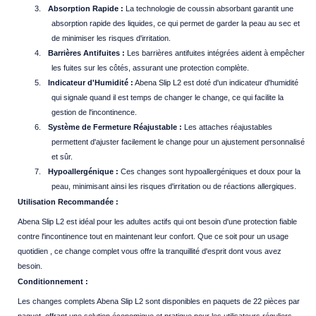
3.
Absorption Rapide :
La technologie de coussin absorbant garantit une
absorption rapide des liquides, ce qui permet de garder la peau au sec et
de minimiser les risques d'irritation.
4.
Barrières Antifuites :
Les barrières antifuites intégrées aident à empêcher
les fuites sur les côtés, assurant une protection complète.
5.
Indicateur d'Humidité :
Abena Slip L2 est doté d'un indicateur d'humidité
qui signale quand il est temps de changer le change, ce qui facilite la
gestion de l'incontinence.
6.
Système de Fermeture Réajustable :
Les attaches réajustables
permettent d'ajuster facilement le change pour un ajustement personnalisé
et sûr.
7.
Hypoallergénique :
Ces changes sont hypoallergéniques et doux pour la
peau, minimisant ainsi les risques d'irritation ou de réactions allergiques.
Utilisation Recommandée :
Abena Slip L2 est idéal pour les adultes actifs qui ont besoin d'une protection fiable
contre l'incontinence tout en maintenant leur confort. Que ce soit pour un usage
quotidien , ce change complet vous offre la tranquillité d'esprit dont vous avez
besoin.
Conditionnement :
Les changes complets Abena Slip L2 sont disponibles en paquets de 22 pièces par
paquet, offrant une solution économique et pratique pour les utilisateurs réguliers.