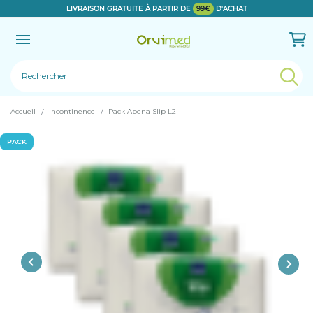
LIVRAISON GRATUITE À PARTIR DE
99€
D'ACHAT
Le produit a bien été ajouté!
Accueil
Incontinence
Pack Abena Slip L2
PACK