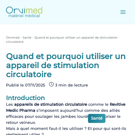
Skip
to
content
Main
Men
Orvimed
-
Santé
-
Quand et pourquoi utiliser un appareil de stimulation
circulatoire
Quand et pourquoi utiliser un
appareil de stimulation
circulatoire
Publié le
07/11/2025
Introduction
Les
appareils de stimulation circulatoire
comme le
Revitive
Medic Pharma
s’imposent aujourd’hui comme des alliés
efficaces pour soulager les jambes lourdes et favoriser le
Santé
retour veineux.
Mais à quel moment faut-il les utiliser ? Et pour qui sont-ils
réellement utiles ?