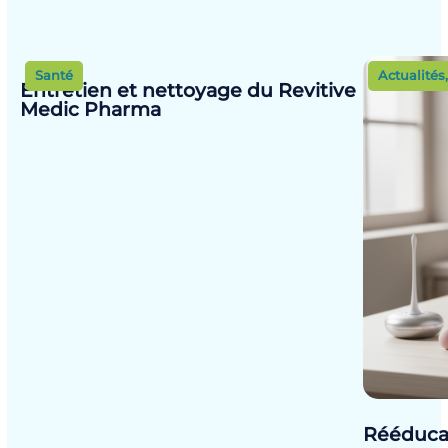
Santé
Actualités
Entretien et nettoyage du Revitive
Medic Pharma
Rééducat