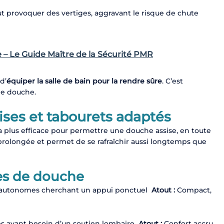
t provoquer des vertiges, aggravant le risque de chute
e – Le Guide Maître de la Sécurité PMR
d’
équiper la salle de bain pour la rendre sûre
. C’est
de douche.
aises et tabourets adaptés
 la plus efficace pour permettre une douche assise, en toute
ut prolongée et permet de se rafraîchir aussi longtemps que
ses de douche
autonomes cherchant un appui ponctuel
Atout :
Compact,
s ayant besoin d’un soutien lombaire
Atout :
Confort accru