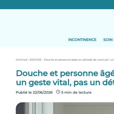
Skip
to
content
INCONTINENCE
SOIN 
Orvimed
-
DOUCHE
-
Douche et personne âgée en période de canicule : un g
Douche et personne âgée
un geste vital, pas un dét
Publié le
22/06/2026