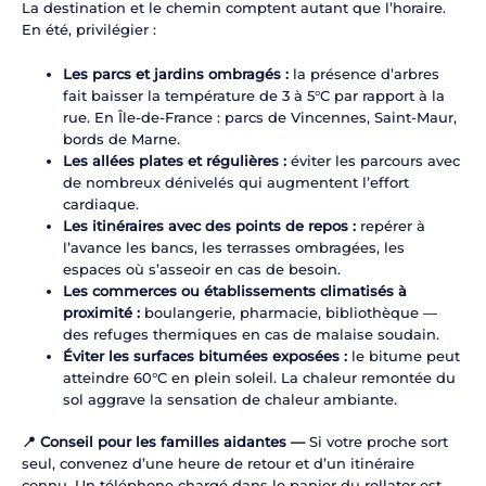
La destination et le chemin comptent autant que l’horaire.
En été, privilégier :
Les parcs et jardins ombragés :
la présence d’arbres
fait baisser la température de 3 à 5°C par rapport à la
rue. En Île-de-France : parcs de Vincennes, Saint-Maur,
bords de Marne.
Les allées plates et régulières :
éviter les parcours avec
de nombreux dénivelés qui augmentent l’effort
cardiaque.
Les itinéraires avec des points de repos :
repérer à
l’avance les bancs, les terrasses ombragées, les
espaces où s’asseoir en cas de besoin.
Les commerces ou établissements climatisés à
proximité :
boulangerie, pharmacie, bibliothèque —
des refuges thermiques en cas de malaise soudain.
Éviter les surfaces bitumées exposées :
le bitume peut
atteindre 60°C en plein soleil. La chaleur remontée du
sol aggrave la sensation de chaleur ambiante.
📍 Conseil pour les familles aidantes —
Si votre proche sort
seul, convenez d’une heure de retour et d’un itinéraire
connu. Un téléphone chargé dans le panier du rollator est