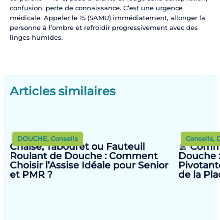
confusion, perte de connaissance. C’est une urgence
médicale. Appeler le 15 (SAMU) immédiatement, allonger la
personne à l’ombre et refroidir progressivement avec des
linges humides.
Articles similaires
DOUCHE
,
Conseils
Conseils
,
Chaise, Tabouret ou Fauteuil
🚿 Comm
Roulant de Douche : Comment
Douche :
Choisir l’Assise Idéale pour Senior
Pivotant
et PMR ?
de la Pl