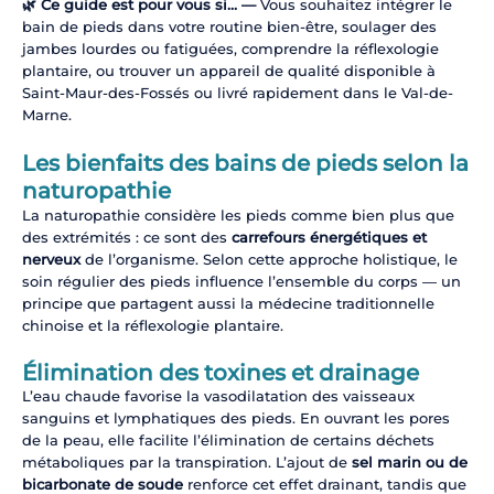
🌿 Ce guide est pour vous si… —
Vous souhaitez intégrer le
bain de pieds dans votre routine bien-être, soulager des
jambes lourdes ou fatiguées, comprendre la réflexologie
plantaire, ou trouver un appareil de qualité disponible à
Saint-Maur-des-Fossés ou livré rapidement dans le Val-de-
Marne.
Les bienfaits des bains de pieds selon la
naturopathie
La naturopathie considère les pieds comme bien plus que
des extrémités : ce sont des
carrefours énergétiques et
nerveux
de l’organisme. Selon cette approche holistique, le
soin régulier des pieds influence l’ensemble du corps — un
principe que partagent aussi la médecine traditionnelle
chinoise et la réflexologie plantaire.
Élimination des toxines et drainage
L’eau chaude favorise la vasodilatation des vaisseaux
sanguins et lymphatiques des pieds. En ouvrant les pores
de la peau, elle facilite l’élimination de certains déchets
métaboliques par la transpiration. L’ajout de
sel marin ou de
bicarbonate de soude
renforce cet effet drainant, tandis que