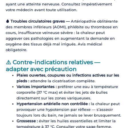
ayant une atteinte nerveuse. Consultez impérativement
votre médecin avant toute utilisation.
🩸 Troubles circulatoires graves —
Artériopathie oblitérante
des membres inférieurs (AOMI), phlébite ou thrombose en
cours, insuffisance veineuse sévère : la chaleur peut
aggraver ces pathologies en augmentant la demande en
oxygène des tissus déjà mal irrigués. Avis médical
obligatoire.
⚠️ Contre-indications relatives —
adapter avec précaution
Plaies ouvertes, coupures ou infections actives sur les
pieds :
attendre la cicatrisation complète.
Varices importantes :
préférer une eau à température
corporelle (37 °C max) et éviter les jets de bulles
directement sur les zones variqueuses.
Hypertension artérielle non contrôlée :
la chaleur peut
provoquer une hypotension par réflexe — s’asseoir
toujours lors du bain, ne jamais se lever brusquement.
Grossesse :
éviter les huiles essentielles et limiter la
température à 37 °C. Consulter votre sage-femme.