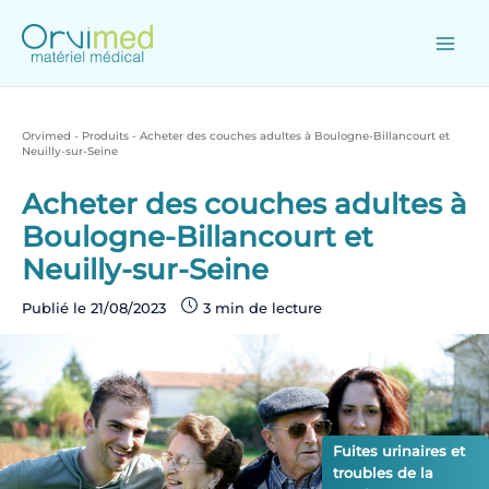
Skip
to
content
Main
Men
Orvimed
-
Produits
-
Acheter des couches adultes à Boulogne-Billancourt et
Neuilly-sur-Seine
Acheter des couches adultes à
Boulogne-Billancourt et
Neuilly-sur-Seine
Publié le
21/08/2023
Produits
Fuites urinaires et
troubles de la