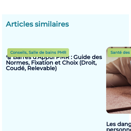
Articles similaires
Conseils
,
Salle de bains PMR
Santé des 
🔩 Barres d’Appui PMR : Guide des
Normes, Fixation et Choix (Droit,
Coudé, Relevable)
Les dang
personn