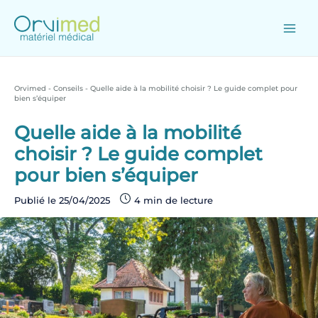
Skip
to
content
Main
Men
Orvimed
-
Conseils
-
Quelle aide à la mobilité choisir ? Le guide complet pour
bien s’équiper
Quelle aide à la mobilité
choisir ? Le guide complet
pour bien s’équiper
Publié le
25/04/2025