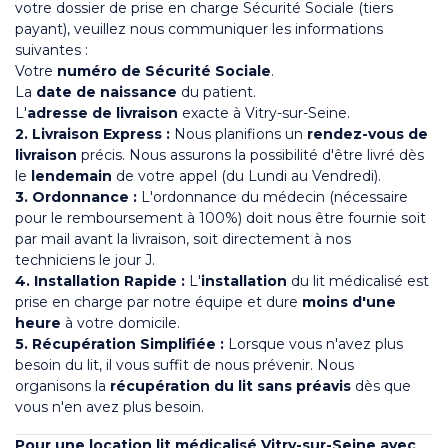
votre dossier de prise en charge Sécurité Sociale (tiers
payant), veuillez nous communiquer les informations
suivantes :
Votre
numéro de Sécurité Sociale
.
La
date de naissance
du patient.
L'
adresse de livraison
exacte à Vitry-sur-Seine.
2. Livraison Express :
Nous planifions un
rendez-vous de
livraison
précis. Nous assurons la possibilité d'être livré dès
le
lendemain
de votre appel (du Lundi au Vendredi).
3. Ordonnance :
L'ordonnance du médecin (nécessaire
pour le remboursement à 100%) doit nous être fournie soit
par mail avant la livraison, soit directement à nos
techniciens le jour J.
4. Installation Rapide :
L'
installation
du lit médicalisé est
prise en charge par notre équipe et dure
moins d'une
heure
à votre domicile.
5. Récupération Simplifiée :
Lorsque vous n'avez plus
besoin du lit, il vous suffit de nous prévenir. Nous
organisons la
récupération du lit sans préavis
dès que
vous n'en avez plus besoin.
Pour une
location lit médicalisé Vitry-sur-Seine
avec