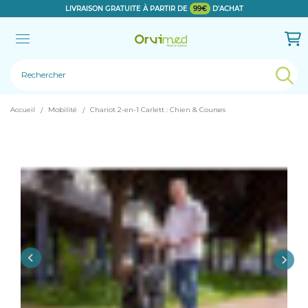
LIVRAISON GRATUITE À PARTIR DE
99€
D'ACHAT
Le produit a bien été ajouté!
Accueil
Mobilité
Chariot 2-en-1 Carlett : Chien & Courses