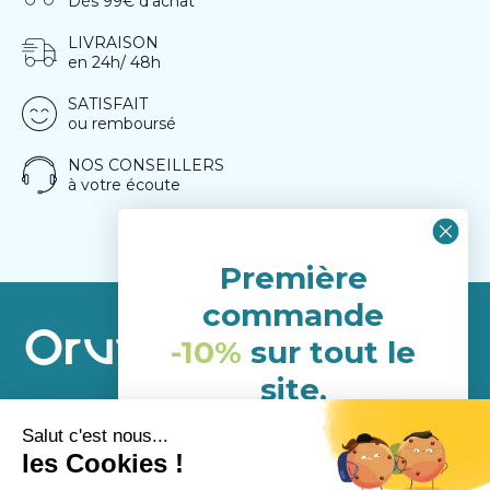
Dès 99€ d’achat
LIVRAISON
en 24h/ 48h
SATISFAIT
ou remboursé
NOS CONSEILLERS
à votre écoute
Première
commande
-10%
sur tout le
site.
(hors porduits déja en
A propos
promotion)
Service Client