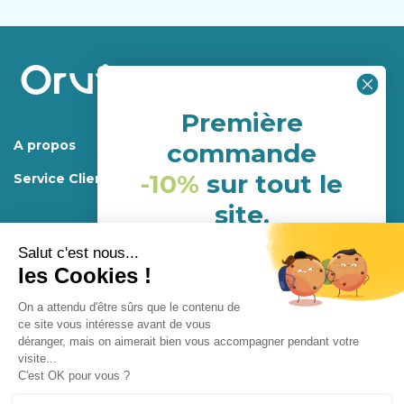
Première
A propos
commande
-10%
sur tout le
Service Client
site.
(hors porduits déja en
promotion)
Mentions légales.
Programme de fidélité
Conditions générales d’utilisations et de ventes
NHH24P6G
Confidentialité
Conception
Enjoycreativ
Abonnement
Fermer