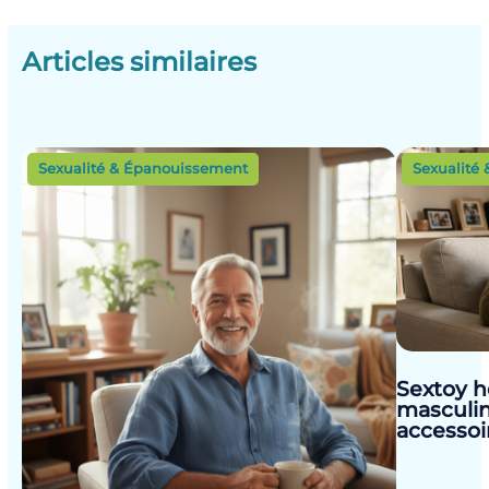
Articles similaires
Sexualité & Épanouissement
Sexualité
Sextoy h
masculin
accessoir