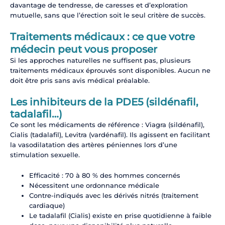
davantage de tendresse, de caresses et d’exploration
mutuelle, sans que l’érection soit le seul critère de succès.
Traitements médicaux : ce que votre
médecin peut vous proposer
Si les approches naturelles ne suffisent pas, plusieurs
traitements médicaux éprouvés sont disponibles. Aucun ne
doit être pris sans avis médical préalable.
Les inhibiteurs de la PDE5 (sildénafil,
tadalafil…)
Ce sont les médicaments de référence : Viagra (sildénafil),
Cialis (tadalafil), Levitra (vardénafil). Ils agissent en facilitant
la vasodilatation des artères péniennes lors d’une
stimulation sexuelle.
Efficacité : 70 à 80 % des hommes concernés
Nécessitent une ordonnance médicale
Contre-indiqués avec les dérivés nitrés (traitement
cardiaque)
Le tadalafil (Cialis) existe en prise quotidienne à faible