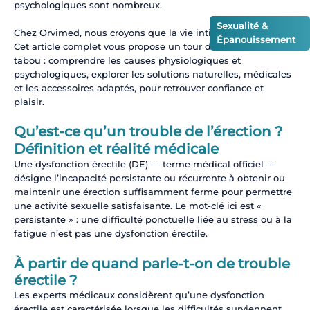
psychologiques sont nombreux.
Sexualité &
Chez Orvimed, nous croyons que la vie intime n’a pas d’âge.
Épanouissement
Cet article complet vous propose un tour d’horizon sans
tabou : comprendre les causes physiologiques et
psychologiques, explorer les solutions naturelles, médicales
et les accessoires adaptés, pour retrouver confiance et
plaisir.
Qu’est-ce qu’un trouble de l’érection ?
Définition et réalité médicale
Une dysfonction érectile (DE) — terme médical officiel —
désigne l’incapacité persistante ou récurrente à obtenir ou
maintenir une érection suffisamment ferme pour permettre
une activité sexuelle satisfaisante. Le mot-clé ici est «
persistante » : une difficulté ponctuelle liée au stress ou à la
fatigue n’est pas une dysfonction érectile.
À partir de quand parle-t-on de trouble
érectile ?
Les experts médicaux considèrent qu’une dysfonction
érectile est caractérisée lorsque les difficultés surviennent