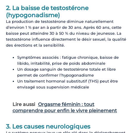
2. La baisse de testostérone
(hypogonadisme)
La production de testostérone diminue naturellement
d’environ 1 % par an à partir de 30 ans. Après 60 ans, cette
baisse peut atteindre 30 à 50 % du niveau de jeunesse. La
testostérone influence directement le désir sexuel, la qualité
des érections et la sensibilité.
Symptômes associés : fatigue chronique, baisse de
libido, irritabilité, prise de poids abdominale
Un dosage sanguin de testostérone totale et libre
permet de confirmer l’hypogonadisme
Un traitement hormonal substitutif (THS) peut être
envisagé sous supervision médicale
Lire aussi
Orgasme féminin : tout
comprendre pour enfin le vivre pleinement
3. Les causes neurologiques
Le système nerveux joue un rôle clé dans le déclenchement