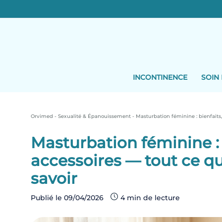
Skip
to
content
INCONTINENCE
SOIN 
Orvimed
-
Sexualité & Épanouissement
-
Masturbation féminine : bienfaits,
Masturbation féminine : bi
accessoires — tout ce q
savoir
Publié le
09/04/2026