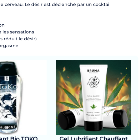
 le cerveau. Le désir est déclenché par un cocktail
ion
 les sensations
 réduit le désir)
l’orgasme
iant Bio TOKO
Gel Lubrifiant Chauffant