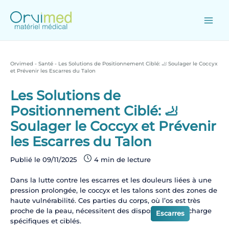
Skip
to
content
Main
Men
Orvimed
-
Santé
-
Les Solutions de Positionnement Ciblé: 🦶 Soulager le Coccyx
et Prévenir les Escarres du Talon
Les Solutions de
Positionnement Ciblé: 🦶
Soulager le Coccyx et Prévenir
les Escarres du Talon
Publié le
09/11/2025
Dans la lutte contre les escarres et les douleurs liées à une
pression prolongée, le coccyx et les talons sont des zones de
haute vulnérabilité. Ces parties du corps, où l’os est très
proche de la peau, nécessitent des dispositifs de décharge
Santé
Escarres
spécifiques et ciblés.