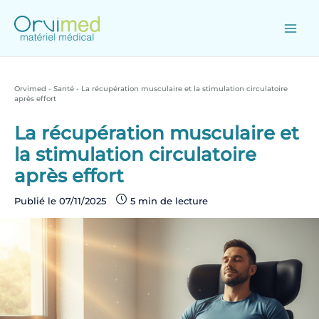
Skip
to
content
Main
Men
Orvimed
-
Santé
-
La récupération musculaire et la stimulation circulatoire
après effort
La récupération musculaire et
la stimulation circulatoire
après effort
Publié le
07/11/2025