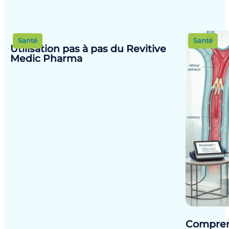
Santé
Santé
Utilisation pas à pas du Revitive
Medic Pharma
Comprend