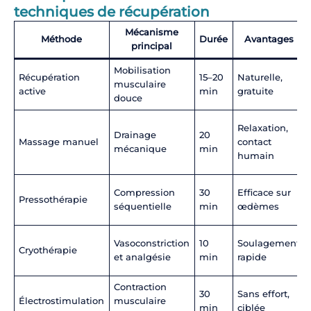
techniques de récupération
Mécanisme
Méthode
Durée
Avantages
principal
Mobilisation
Récupération
15–20
Naturelle,
musculaire
active
min
gratuite
douce
Relaxation,
Drainage
20
Massage manuel
contact
mécanique
min
humain
Compression
30
Efficace sur
Pressothérapie
séquentielle
min
œdèmes
Vasoconstriction
10
Soulagement
Cryothérapie
et analgésie
min
rapide
Contraction
30
Sans effort,
Électrostimulation
musculaire
min
ciblée