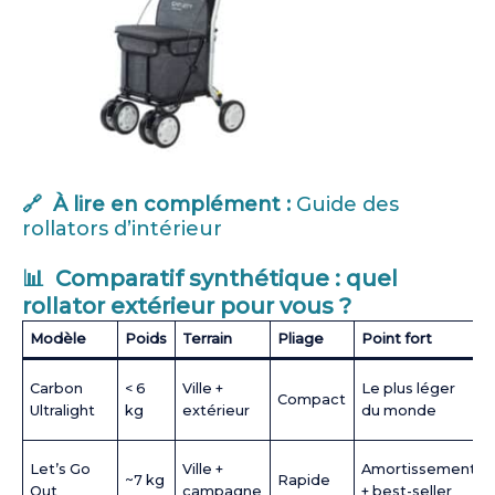
🔗 À lire en complément :
Guide des
rollators d’intérieur
📊 Comparatif synthétique : quel
rollator extérieur pour vous ?
Modèle
Poids
Terrain
Pliage
Point fort
Carbon
< 6
Ville +
Le plus léger
Compact
Ultralight
kg
extérieur
du monde
Let’s Go
Ville +
Amortissement
~7 kg
Rapide
Out
campagne
+ best-seller