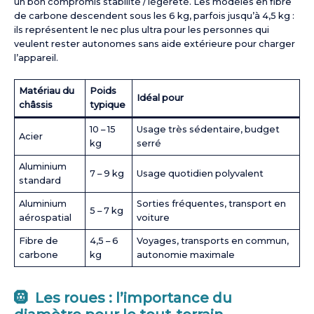
un bon compromis stabilité / légèreté. Les modèles en fibre
de carbone descendent sous les 6 kg, parfois jusqu’à 4,5 kg :
ils représentent le nec plus ultra pour les personnes qui
veulent rester autonomes sans aide extérieure pour charger
l’appareil.
Matériau du
Poids
Idéal pour
châssis
typique
10 – 15
Usage très sédentaire, budget
Acier
kg
serré
Aluminium
7 – 9 kg
Usage quotidien polyvalent
standard
Aluminium
Sorties fréquentes, transport en
5 – 7 kg
aérospatial
voiture
Fibre de
4,5 – 6
Voyages, transports en commun,
carbone
kg
autonomie maximale
🛞 Les roues : l’importance du