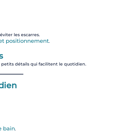
éviter les escarres.
 et positionnement
.
s
etits détails qui facilitent le quotidien.
idien
e bain
.