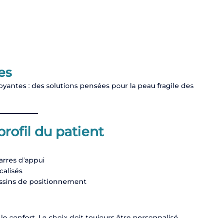
es
yantes : des solutions pensées pour la peau fragile des
profil du patient
arres d’appui
calisés
oussins de positionnement
le confort. Le choix doit toujours être personnalisé.