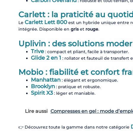
Carbon Overland
: robuste et tout-terrain, 
Carlett : la praticité au quoti
Carlett Lett 800
Le
est un hybride unique entre ro
intégrée. Disponible en
gris
et
rouge
.
Uplivin : des solutions mode
Trive
: compact et pliant, facile à transporter.
Glide 2 en 1
: rollator et fauteuil de transfert 
Mobio : fiabilité et confort fr
Manhattan
: élégant et ergonomique.
Brooklyn
: pratique et robuste.
Spirit X3
: léger et maniable.
Lire aussi
Compresses en gel : mode d’emploi
👉 Découvrez toute la gamme dans notre catégorie