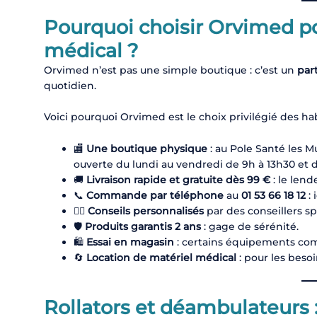
Pourquoi choisir Orvimed po
médical ?
Orvimed n’est pas une simple boutique : c’est un
par
quotidien.
Voici pourquoi Orvimed est le choix privilégié des ha
🏬
Une boutique physique
: au Pole Santé les M
ouverte du lundi au vendredi de 9h à 13h30 et d
🚚
Livraison rapide et gratuite dès 99 €
: le lend
📞
Commande par téléphone
au
01 53 66 18 12
: 
👨‍⚕️
Conseils personnalisés
par des conseillers sp
🛡️
Produits garantis 2 ans
: gage de sérénité.
🛍️
Essai en magasin
: certains équipements comm
🔄
Location de matériel médical
: pour les besoi
Rollators et déambulateurs :