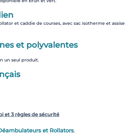
disponible en brun et vert.
dien
llator et caddie de courses, avec sac isotherme et assise
rnes et polyvalentes
en un seul produit.
ançais
 et 3 règles de sécurité
Déambulateurs et Rollators
.