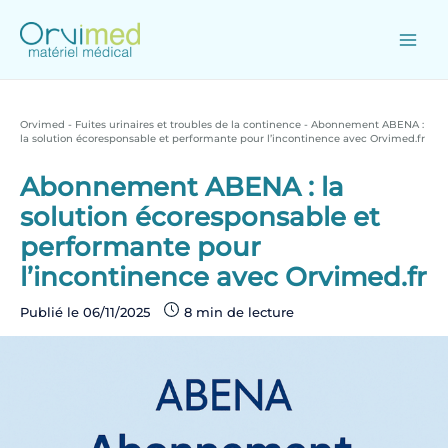
Skip
to
content
Main
Men
Orvimed
-
Fuites urinaires et troubles de la continence
-
Abonnement ABENA :
la solution écoresponsable et performante pour l’incontinence avec Orvimed.fr
Abonnement ABENA : la
solution écoresponsable et
performante pour
l’incontinence avec Orvimed.fr
Publié le
06/11/2025