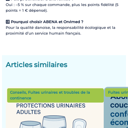
Oui : –5 % sur chaque commande, plus les points fidélité (5
points = 1 € dépensé).
5️⃣ Pourquoi choisir ABENA et Orvimed ?
Pour la qualité danoise, la responsabilité écologique et la
proximité d’un service humain français.
Articles similaires
Conseils
,
Fuites urinaires et troubles de la
Fuites uri
continence