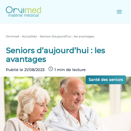
Skip
to
content
Main
Men
Orvimed
-
Actualités
-
Seniors d’aujourd’hui : les avantages
Seniors d’aujourd’hui : les
avantages
Publié le
21/08/2023
Actualités
Santé des seniors