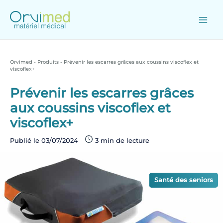
Skip
to
content
Main
Men
Orvimed
-
Produits
-
Prévenir les escarres grâces aux coussins viscoflex et
viscoflex+
Prévenir les escarres grâces
aux coussins viscoflex et
viscoflex+
Publié le
03/07/2024
Produits
Conseils
Santé des seniors