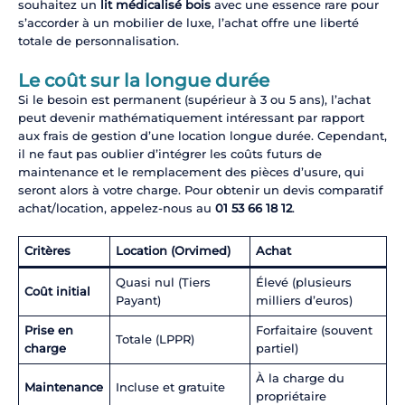
souhaitez un
lit médicalisé bois
avec une essence rare pour
s’accorder à un mobilier de luxe, l’achat offre une liberté
totale de personnalisation.
Le coût sur la longue durée
Si le besoin est permanent (supérieur à 3 ou 5 ans), l’achat
peut devenir mathématiquement intéressant par rapport
aux frais de gestion d’une location longue durée. Cependant,
il ne faut pas oublier d’intégrer les coûts futurs de
maintenance et le remplacement des pièces d’usure, qui
seront alors à votre charge. Pour obtenir un devis comparatif
achat/location, appelez-nous au
01 53 66 18 12
.
Critères
Location (Orvimed)
Achat
Quasi nul (Tiers
Élevé (plusieurs
Coût initial
Payant)
milliers d’euros)
Prise en
Forfaitaire (souvent
Totale (LPPR)
charge
partiel)
À la charge du
Maintenance
Incluse et gratuite
propriétaire