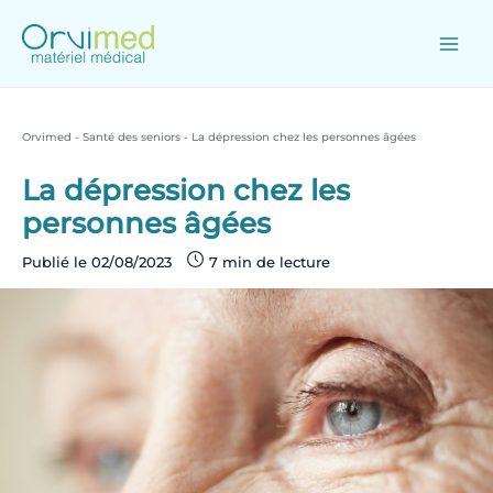
Skip
to
content
Main
Men
Orvimed
-
Santé des seniors
-
La dépression chez les personnes âgées
La dépression chez les
personnes âgées
Publié le
02/08/2023