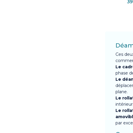
39
Déamb
Ces deux
comment 
Le cadr
phase de
Le déam
déplacem
plane.
Le rolla
intérieu
Le rolla
amovib
par exce