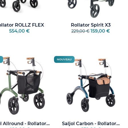
llator ROLLZ FLEX
Rollator Spirit X3
554,00 €
159,00 €
229,00 €
U
NOUVEAU
l Allround - Rollator...
Saljol Carbon - Rollator...