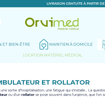
LIVRAISON GRATUITE À PARTIR D
N ET BIEN-ÊTRE
MAINTIEN À DOMICILE
LOCATION MATÉRIEL MÉDICAL
Le produit a bien été ajouté!
BULATEUR ET ROLLATOR
une sortie d'hospitalisation, une fatigue qui s'installe… La questi
teur
ou d'un
rollator
se pose souvent dans l'urgence, que l'on s
 âgée
à la recherche d'autonomie ou un proche aidant.
ed, nous savons que ce choix dépasse la simple commande en li