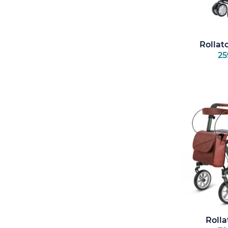
Rollat
25
Rolla