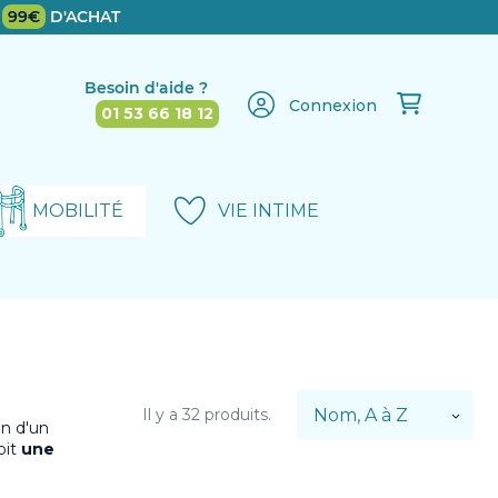
E
99€
D'ACHAT
Besoin d'aide ?
Connexion
01 53 66 18 12
MOBILITÉ
VIE INTIME
Il y a 32 produits.
on d'un
oit
une
gne : c'est une