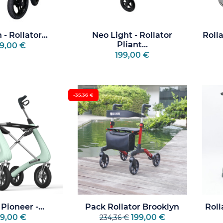
- Rollator...
Neo Light - Rollator
Roll
Pliant...
9,00 €
199,00 €
-35,36 €
Pioneer -...
Pack Rollator Brooklyn
Roll
9,00 €
199,00 €
234,36 €