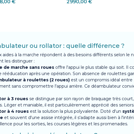
8,00 €
2 990,00 €
ulateur ou rollator : quelle différence ?
 aides à la marche répondent à des besoins différents selon le ni
les distinguer :
e de marche sans roues
offre l'appui le plus stable qui soit.
 rééducation après une opération. Son absence de roulettes gar
bulateur à roulettes (2 roues)
est un compromis idéal entre sta
ent sans compromettre l'appui arrière. Ce déambulateur convien
tor à 3 roues
se distingue par son rayon de braquage très court, p
rs. Léger et maniable, il est particulièrement apprécié des senior
tor à 4 roues
est la solution la plus polyvalente. Doté d'un
syst
le
et souvent d'une assise intégrée, il s'adapte aussi bien à l'inté
llence pour les sorties, les courses légères et les promenades.