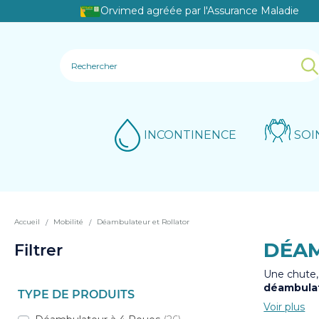
Orvimed agréée par l'Assurance Maladie
INCONTINENCE
SOI
Accueil
Mobilité
Déambulateur et Rollator
DÉAM
Filtrer
Une chute, 
déambula
TYPE DE PRODUITS
personne
Chez Orvim