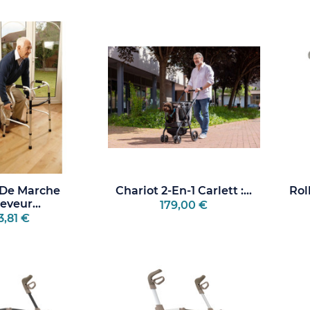
i change le quotidien.
uoi nos conseillers sont disponibles au
01 53 66 18 12
pour vous
ller sans pression.
 De Marche
Chariot 2-En-1 Carlett :...
Rol
eveur...
179,00 €
3,81 €