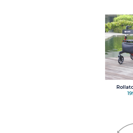
Rollat
19