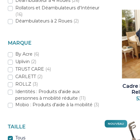
Déambulateur à 4 Roues
(26)
décision qu
Rollators et Déambulateurs d'Intérieur
C'est pourq
(16)
vous consei
Déambulateurs à 2 Roues
(2)
MARQUE
By Acre
(6)
Uplivin
(2)
TRUST CARE
(4)
CARLETT
(2)
ROLLZ
(3)
Cadre
Identités : Produits d'aide aux
Rel
personnes à mobilité réduite
(11)
5
Mobio : Produits d'aide à la mobilité
(3)
NOUVEAU
TAILLE
Tous